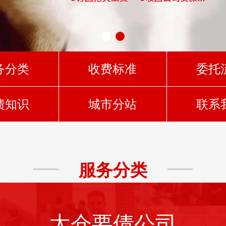
务分类
收费标准
委托
债知识
城市分站
联系
服务分类
太仓要债公司