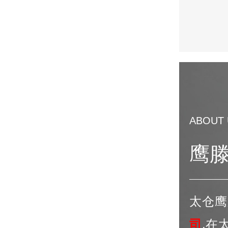
ABOUT 
鹰
太仓鹰
司
.在