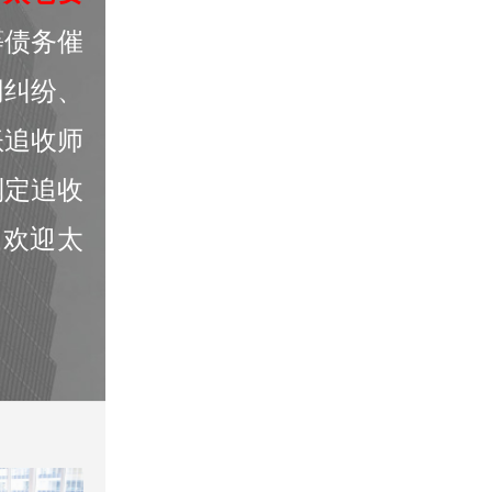
等债务催
同纠纷、
账追收师
制定追收
，欢迎太