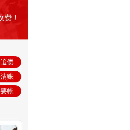
收费！
仓追债
仓清账
仓要帐