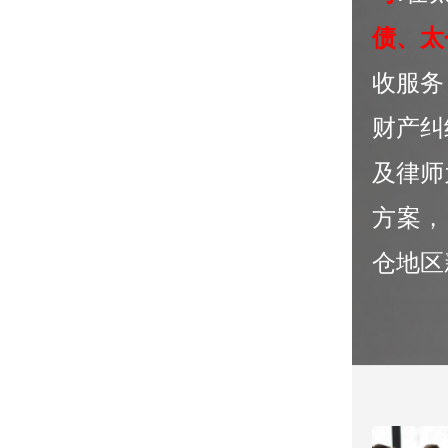
债、太
收服务
财产纠
及律师
方案，
仓地区