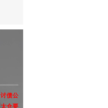
仓讨债公
、太仓要