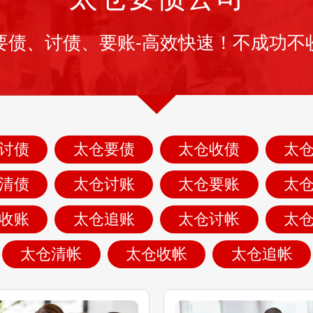
要债、讨债、要账-高效快速！不成功不
讨债
太仓要债
太仓收债
太
清债
太仓讨账
太仓要账
太
收账
太仓追账
太仓讨帐
太
太仓清帐
太仓收帐
太仓追帐