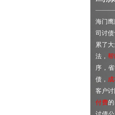
海门鹰
司讨债
累了大
法，
帮
序，省
债，
成
客户讨
付费
的
讨债公