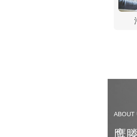
ABOUT 
鹰