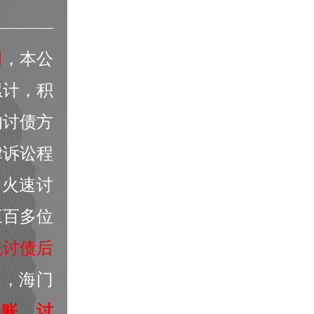
司
，本公
累计，积
的讨债方
律诉讼程
，火速讨
三百多位
先讨债后
务，海门
要账、讨