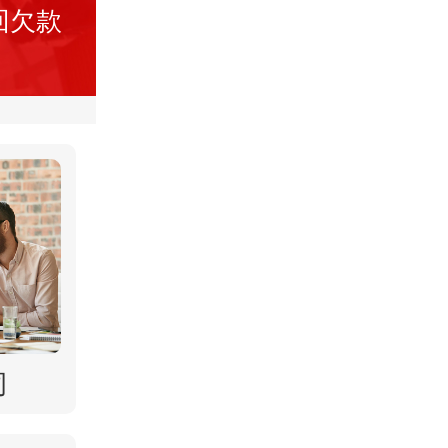
回欠款
司